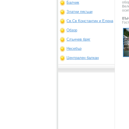
обо
Балчик
Вел
осиг
Златни пясъци
ВЪ
Св.Св Константин и Елена
Гос
Обзор
Слънчев бряг
Несебър
Централен балкан
You do not have the latest Flash plugin
installed, or your browser does not
support Javascript.