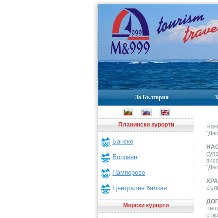
За България
З
Планински курорти
Нам
"Дв
Банско
НА
суп
Боровец
вис
"Дво
Пампорово
ХР
бъл
Централен балкан
ДО
Морски курорти
пещ
отк