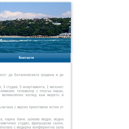
Контакти
зост до Ботаническата градина и до
я, 3 студия, 5 апартамента, 1 мезонет
левизия, телевизор с плосък екран,
с великолепен изглед към морето и
ъчетана с вкусно приготвени ястия от
а, парна баня, шоково ведро, водна
зметично студио, фризьорски салон,
азполага с модерна конферентна зала