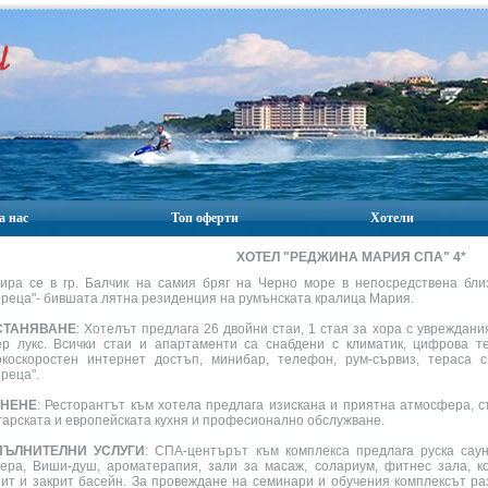
а нас
Топ оферти
Хотели
ХОТЕЛ "РЕДЖИНА МАРИЯ СПА" 4
*
ира се в гр. Балчик на самия бряг на Черно море в непосредствена бли
ореца"- бившата лятна резиденция на румънската кралица Мария.
СТАНЯВАНЕ
: Хотелът предлага 26 двойни стаи, 1 стая за хора с увреждани
ер лукс. Всички стаи и апартаменти са снабдени с климатик, цифрова те
окоскоростен интернет достъп, минибар, телефон, рум-сървиз, тераса 
реца".
АНЕНЕ
: Ресторантът към хотела предлага изискана и приятна атмосфера, с
гарската и европейската кухня и професионално обслужване.
ПЪЛНИТЕЛНИ УСЛУГИ
: СПА-центърът към комплекса предлага руска саун
ера, Виши-душ, ароматерапия, зали за масаж, солариум, фитнес зала, ко
рит и закрит басейн. За провеждане на семинари и обучения комплексът р