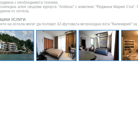
рудвана с необходимата техника.
осипедна алея свързва курорта "Албена" с комплекс "Реджина Мария Спа". 
урени от хотела.
НШНИ УСЛУГИ
:
тите на хотела могат да ползват 42-футовата ветроходна яхта "Калиакрия" за