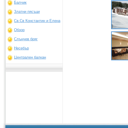
Балчик
Златни пясъци
Св.Св Константин и Елена
Обзор
Слънчев бряг
Несебър
Централен балкан
You do not have the latest Flash plugin
installed, or your browser does not
support Javascript.