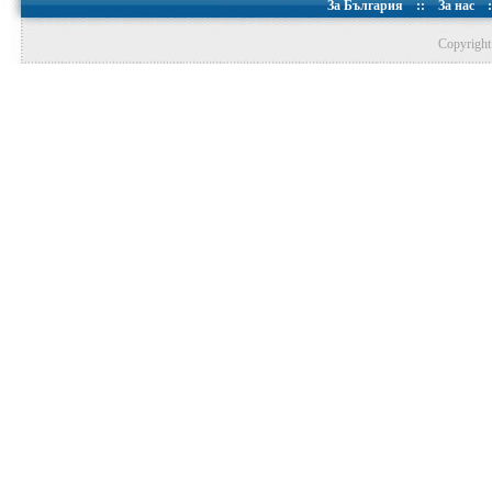
За България
::
За нас
:
Copyright