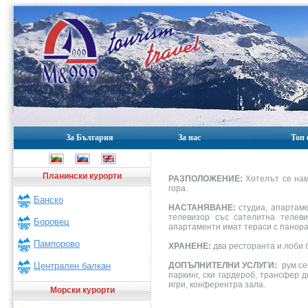
За България
За нас
Топ 
Планински курорти
РАЗПОЛОЖЕНИЕ:
Хотелът се нам
гора.
Банско
НАСТАНЯВАНЕ:
студиа, апартаме
телевизор със сателитна телеви
Боровец
апартаменти имат тераси с панорам
Пампорово
ХРАНЕНЕ:
два ресторанта и лоби б
ДОПЪЛНИТЕЛНИ УСЛУГИ:
рум сер
Централен балкан
паркинг, ски гардероб, трансфер 
игри, конферентра зала.
Морски курорти